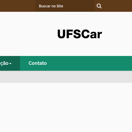
Busca
Busca Avançada…
ução
Contato