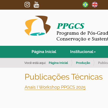
PPGCS
Programa de Pós-Gra
Conservação e Susten
N
Página Inicial
Institucional
a
v
Você está aqui:
Página Inicial
Produção
Public
e
Publicações Técnicas
g
a
Anais I Workshop PPGCS 2025
ç
ã
o