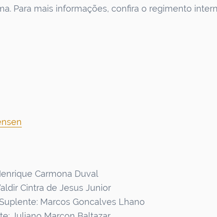
a. Para mais informações, confira o regimento inter
tensen
: Henrique Carmona Duval
Waldir Cintra de Jesus Junior
/ Suplente: Marcos Goncalves Lhano
nte: Juliano Marcon Baltazar