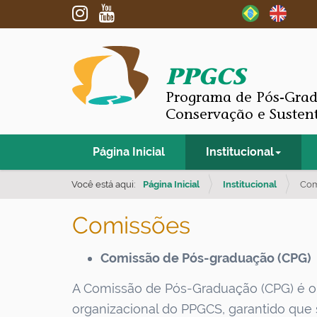
PPGCS
Programa de Pós-Gra
Conservação e Susten
N
Página Inicial
Institucional
a
v
Você está aqui:
Página Inicial
Institucional
Com
e
Comissões
g
a
Comissão de Pós-graduação (CPG)
ç
ã
A Comissão de Pós-Graduação (CPG) é o 
o
organizacional do PPGCS, garantido que