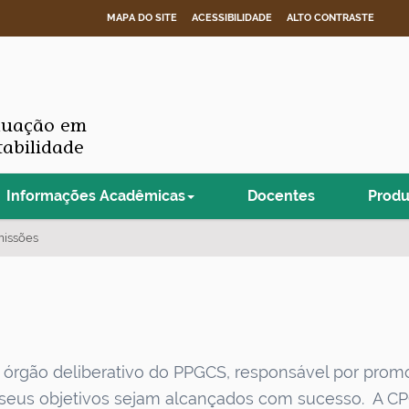
MAPA DO SITE
ACESSIBILIDADE
ALTO CONTRASTE
duação em
tabilidade
Informações Acadêmicas
Docentes
Prod
issões
órgão deliberativo do PPGCS, responsável por promo
 seus objetivos sejam alcançados com sucesso. A C