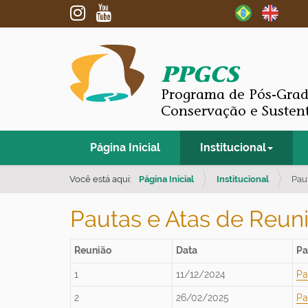
PPGCS
Programa de Pós-Gra
Conservação e Susten
N
Página Inicial
Institucional
a
v
Você está aqui:
Página Inicial
Institucional
Pau
e
Pautas e Atas de Reu
g
a
Reunião
Data
Pa
ç
1
11/12/2024
Pa
ã
o
2
26/02/2025
Pa