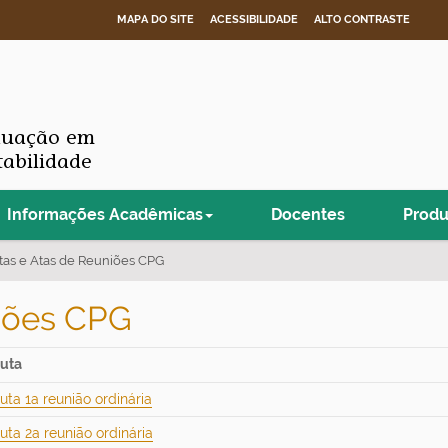
MAPA DO SITE
ACESSIBILIDADE
ALTO CONTRASTE
duação em
tabilidade
Informações Acadêmicas
Docentes
Prod
tas e Atas de Reuniões CPG
niões CPG
uta
uta 1a reunião ordinária
uta 2a reunião ordinária