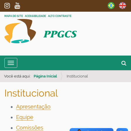
MAPA DO SITE
ACESSIBILIDADE
ALTO CONTRASTE
PPGCS
N
Busc
Toggle navigation
a
Busc
v
Você está aqui:
Página Inicial
Institucional
e
Institucional
g
a
Apresentação
ç
Equipe
ã
o
Comissões