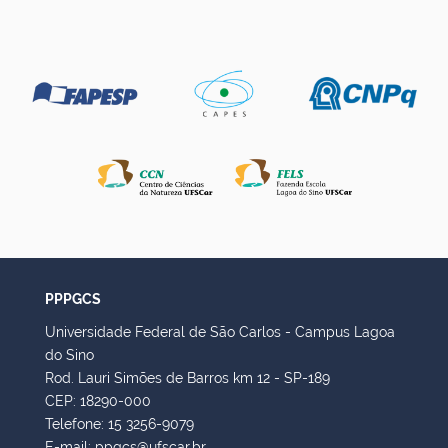
PPPGCS
Universidade Federal de São Carlos - Campus Lagoa
do Sino
Rod. Lauri Simões de Barros km 12 - SP-189
CEP: 18290-000
Telefone: 15 3256-9079
E-mail: ppgcs@ufscar.br