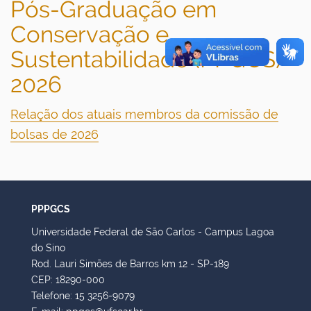
Pós-Graduação em
Conservação e
Sustentabilidade (PPGCS) -
2026
Relação dos atuais membros da comissão de
bolsas de 2026
PPPGCS
Universidade Federal de São Carlos - Campus Lagoa
do Sino
Rod. Lauri Simões de Barros km 12 - SP-189
CEP: 18290-000
Telefone: 15 3256-9079