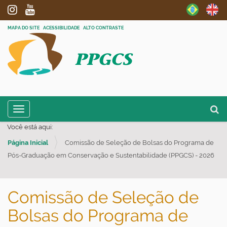
MAPA DO SITE
ACESSIBILIDADE
ALTO CONTRASTE
PPGCS
N
Busc
Toggle navigation
a
Busc
Você está aqui:
v
Página Inicial
Comissão de Seleção de Bolsas do Programa de
e
Pós-Graduação em Conservação e Sustentabilidade (PPGCS) - 2026
g
a
ç
Comissão de Seleção de
ã
Bolsas do Programa de
o