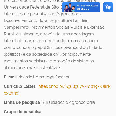
Professor do Centro de Ciências da Natureza na
Universidade Federal de São Carlos - Brasil. Meus
interesses de pesquisa são Agroecologia,
Desenvolvimento Rural, Agricultura Familiar,
Campesinato, Movimentos Sociais Rurais e Extensão
Rural. Atualmente, através de uma abordagem
interdisciplinar, estou dedicando minha atenção a
compreender o papel (limites e avanços) do Estado
(políticas) e da sociedade civil (principalmente
movimentos sociais) na promoção de sistemas
alimentares mais sustentáveis.
E-mail
: ricardo.borsatto@ufscar.br
Currículo Lattes
:
lattes.cnpq.br/5988987575101933 (link
externo)
Linha de pesquisa
: Ruralidades e Agroecologia
Grupo de pesquisa
: