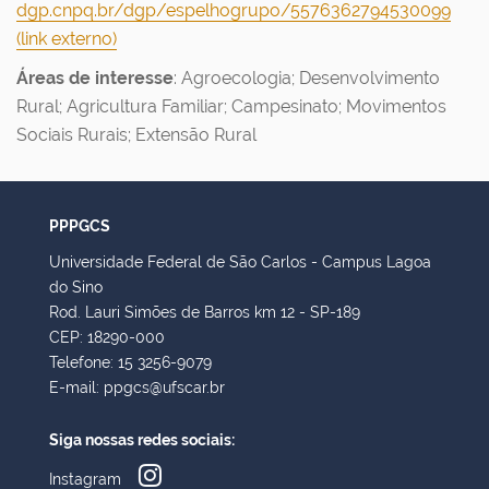
dgp.cnpq.br/dgp/espelhogrupo/5576362794530099
(link externo)
Áreas de interesse
: Agroecologia; Desenvolvimento
Rural; Agricultura Familiar; Campesinato; Movimentos
Sociais Rurais; Extensão Rural
PPPGCS
Universidade Federal de São Carlos - Campus Lagoa
do Sino
Rod. Lauri Simões de Barros km 12 - SP-189
CEP: 18290-000
Telefone: 15 3256-9079
E-mail: ppgcs@ufscar.br
Siga nossas redes sociais:
Instagram