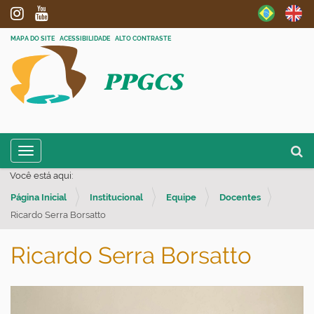
MAPA DO SITE
ACESSIBILIDADE
ALTO CONTRASTE
PPGCS
N
Busc
Toggle navigation
a
Busc
Você está aqui:
v
Página Inicial
Institucional
Equipe
Docentes
e
Ricardo Serra Borsatto
g
a
Ricardo Serra Borsatto
ç
ã
o