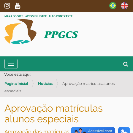
MAPA DO SITE
ACESSIBILIDADE
ALTO CONTRASTE
PPGCS
N
Busc
Toggle navigation
a
Busc
Você está aqui:
v
Página Inicial
Notícias
Aprovação matrículas alunos
e
especiais
g
a
Aprovação matrículas
ç
alunos especiais
ã
o
Aprovação das matrículas alunos especiais